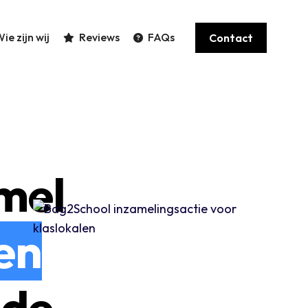
ie zijn wij
Reviews
FAQs
Contact


mel
en
 de