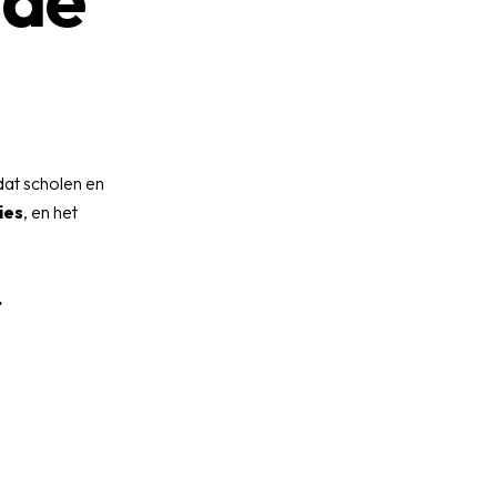
at scholen en
ies
, en het
.