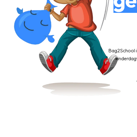
Bag2School i
kinderdagv