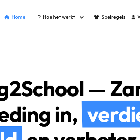
Home
Hoe het werkt
Spelregels
W

?


g2School — Za
eding in,
verdi
ld
en verbeter